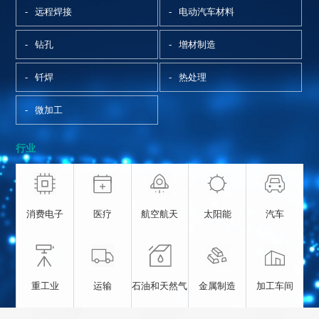
远程焊接
电动汽车材料
钻孔
增材制造
钎焊
热处理
微加工
行业
消费电子
医疗
航空航天
太阳能
汽车
重工业
运输
石油和天然气
金属制造
加工车间